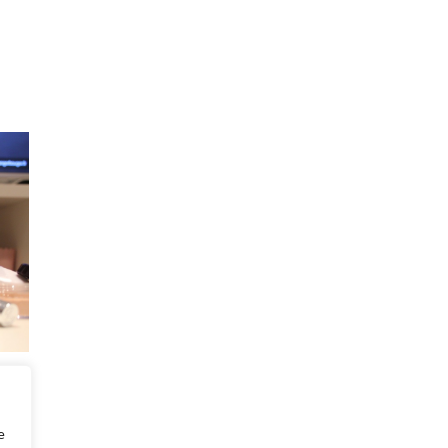
S
super
r tu
e