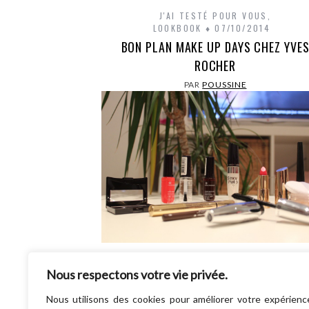
J'AI TESTÉ POUR VOUS
,
LOOKBOOK
07/10/2014
BON PLAN MAKE UP DAYS CHEZ YVE
ROCHER
PAR
POUSSINE
Je ne pouvais pas ne pas te parler de ce 
Nous respectons votre vie privée.
plan ! Les Make up Days chez Yves roche
connais ? Nan…
Nous utilisons des cookies pour améliorer votre expérienc