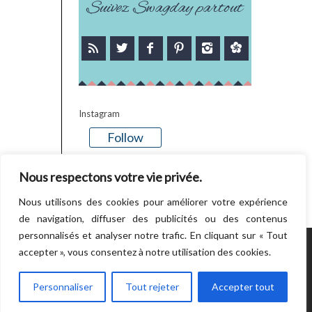
Suivez Swagday partout
Instagram
Follow
There is no media in this feed
Nous respectons votre vie privée.
Nous utilisons des cookies pour améliorer votre expérience
de navigation, diffuser des publicités ou des contenus
personnalisés et analyser notre trafic. En cliquant sur « Tout
accepter », vous consentez à notre utilisation des cookies.
POWERED BY WORDPRESS.
CREATED BY
THEMESINDEP
Personnaliser
Tout rejeter
Accepter tout
RETOUR EN HAUT