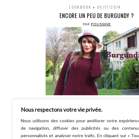
LOOKBOOK
05/11/2014
ENCORE UN PEU DE BURGUNDY ?
PAR
POUSSINE
Le Burgundy sera la couleur phare de cet hi
Nous respectons votre vie privée.
On le porte avec du gris, du noir, du beig
petite touche ou…
Nous utilisons des cookies pour améliorer votre expérienc
LIRE LA SUITE
de navigation, diffuser des publicités ou des contenu
personnalisés et analyser notre trafic. En cliquant sur « Tou