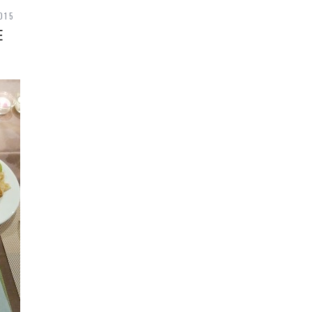
015
E