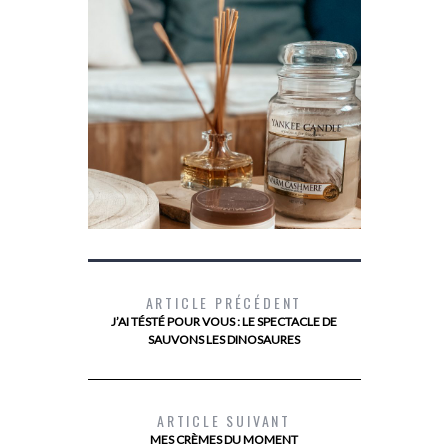
MYOPIE : 
VERRES 
ARTICLE PRÉCÉDENT
J’AI TÉSTÉ POUR VOUS : LE SPECTACLE DE
SAUVONS LES DINOSAURES
LE SECRET D’UN BRONZAGE QUI DURE
LONGTEMPS AVEC LE NOUVEAU BAUME
CORPS À L’HUILE DE COCO DE
ARTICLE SUIVANT
PALMER’S
MES CRÈMES DU MOMENT