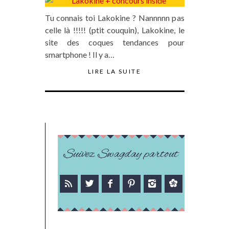
Tu connais toi Lakokine ? Nannnnn pas
celle là !!!!! (ptit couquin), Lakokine, le
site des coques tendances pour
smartphone ! Il y a…
LIRE LA SUITE
Suivez Swagday partout