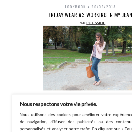
LOOKBOOK
20/09/2013
FRIDAY WEAR #3 WORKING IN MY JEA
PAR
POUSSINE
Nous revoici mes coupines et moi avec l’a
Nous respectons votre vie privée.
dernier Friday Wear ! Le défi d’aujourd’hui ét
“Working in my Jeans“ Même pas besoin…
Nous utilisons des cookies pour améliorer votre expérienc
LIRE LA SUITE
de navigation, diffuser des publicités ou des contenu
personnalisés et analyser notre trafic. En cliquant sur « Tou