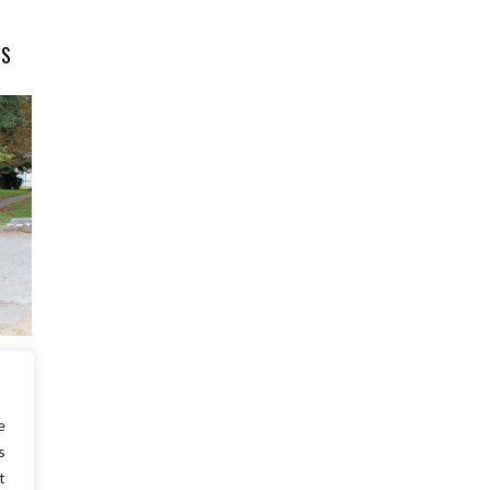
NS
vant
ait :
e
s
t