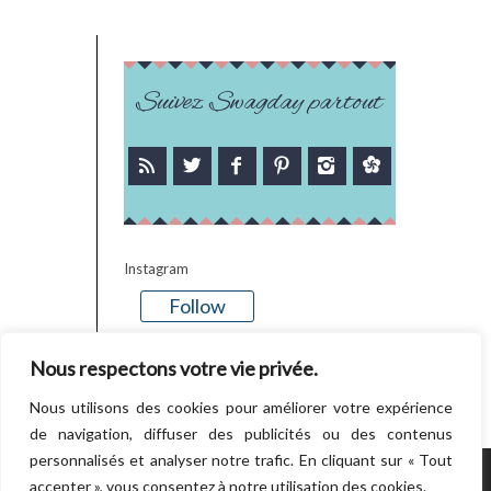
Suivez Swagday partout
Instagram
Follow
There is no media in this feed
Nous respectons votre vie privée.
Nous utilisons des cookies pour améliorer votre expérience
de navigation, diffuser des publicités ou des contenus
personnalisés et analyser notre trafic. En cliquant sur « Tout
accepter », vous consentez à notre utilisation des cookies.