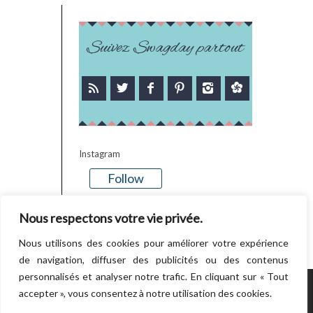
Suivez Swagday partout
Instagram
Follow
There is no media in this feed
Nous respectons votre vie privée.
Nous utilisons des cookies pour améliorer votre expérience
de navigation, diffuser des publicités ou des contenus
personnalisés et analyser notre trafic. En cliquant sur « Tout
accepter », vous consentez à notre utilisation des cookies.
POWERED BY WORDPRESS.
CREATED BY
THEMESINDEP