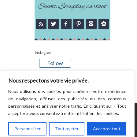
Suivez Swagday partout
Instagram
Follow
There is no media in this feed
Nous respectons votre vie privée.
Nous utilisons des cookies pour améliorer votre expérience
de navigation, diffuser des publicités ou des contenus
personnalisés et analyser notre trafic. En cliquant sur « Tout
accepter », vous consentez à notre utilisation des cookies.
POWERED BY WORDPRESS.
CREATED BY
THEMESINDEP
Personnaliser
Tout rejeter
Accepter tout
RETOUR EN HAUT