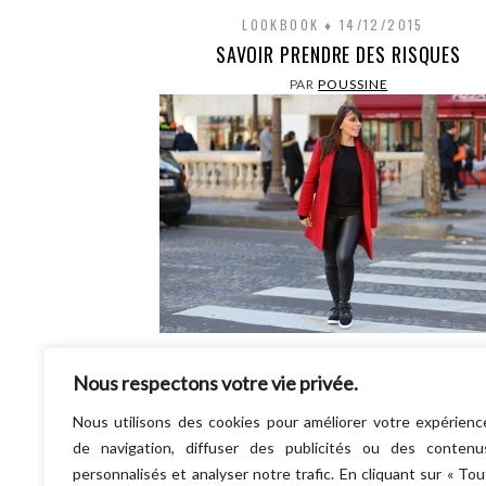
LOOKBOOK
14/12/2015
SAVOIR PRENDRE DES RISQUES
PAR
POUSSINE
Est-ce que porter un manteau rouge vermi
Nous respectons votre vie privée.
est une prise de risque ? Nannnnn ! C’est
hyper tendance ! Contrairement à ce qu’on…
Nous utilisons des cookies pour améliorer votre expérienc
LIRE LA SUITE
de navigation, diffuser des publicités ou des contenu
personnalisés et analyser notre trafic. En cliquant sur « Tou