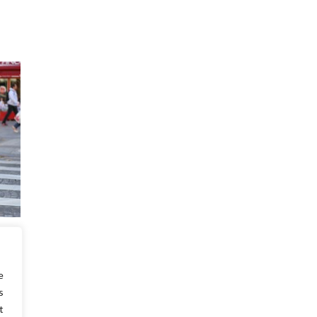
llon
 même
e
s
t