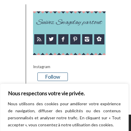
Suivez Swagday partout
Instagram
Follow
There is no media in this feed
Nous respectons votre vie privée.
Nous utilisons des cookies pour améliorer votre expérience
de navigation, diffuser des publicités ou des contenus
personnalisés et analyser notre trafic. En cliquant sur « Tout
accepter », vous consentez à notre utilisation des cookies.
POWERED BY WORDPRESS.
CREATED BY