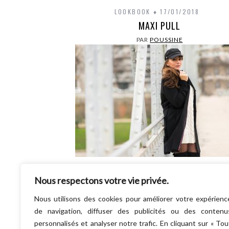
LOOKBOOK
17/01/2018
MAXI PULL
PAR
POUSSINE
Hello mes poussins, J’espère que vous allez
Nous respectons votre vie privée.
bien ! Beaucoup trop de grisaille sur Paris 
moment, mais… on ne se laisse pas abattre !
Nous utilisons des cookies pour améliorer votre expérienc
LIRE LA SUITE
de navigation, diffuser des publicités ou des contenu
personnalisés et analyser notre trafic. En cliquant sur « Tou