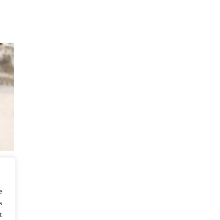
 tous
en ce
…
e
s
t