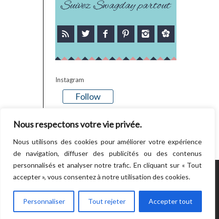
Suivez Swagday partout
Instagram
Follow
There is no media in this feed
Nous respectons votre vie privée.
Nous utilisons des cookies pour améliorer votre expérience
de navigation, diffuser des publicités ou des contenus
personnalisés et analyser notre trafic. En cliquant sur « Tout
accepter », vous consentez à notre utilisation des cookies.
POWERED BY WORDPRESS.
CREATED BY
THEMESINDEP
Personnaliser
Tout rejeter
Accepter tout
RETOUR EN HAUT