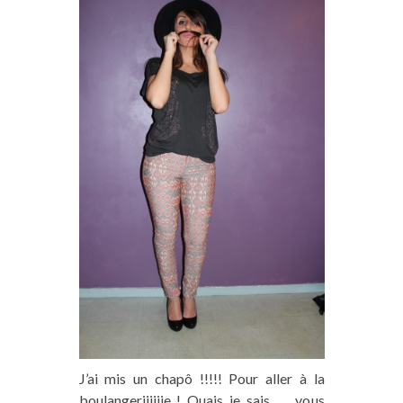
J’ai mis un chapô !!!!! Pour aller à la
boulangeriiiiiie ! Ouais je sais …. vous