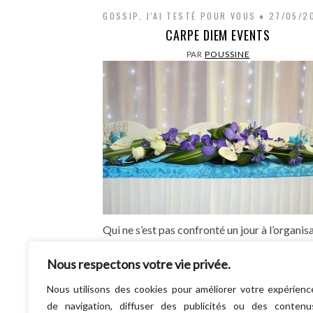
GOSSIP
,
J'AI TESTÉ POUR VOUS
27/05/2
CARPE DIEM EVENTS
PAR
POUSSINE
Qui ne s’est pas confronté un jour à l’organis
d’un évènement. Mariage, gros anniversa
Nous respectons votre vie privée.
baptême toussa toussa… Que celui qui
absolument pas galéré…
Nous utilisons des cookies pour améliorer votre expérienc
LIRE LA SUITE
de navigation, diffuser des publicités ou des contenu