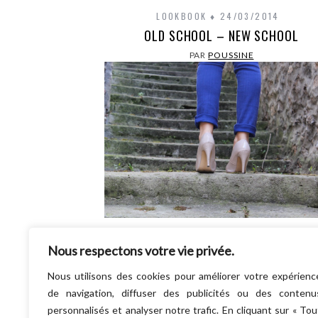
LOOKBOOK
24/03/2014
OLD SCHOOL – NEW SCHOOL
PAR
POUSSINE
Le bleu Cobalt…. ma couleur préférée, de
Nous respectons votre vie privée.
toujours je crois ! Ce qui est drôle avec la
c’est les appellations changent au fil…
Nous utilisons des cookies pour améliorer votre expérienc
LIRE LA SUITE
de navigation, diffuser des publicités ou des contenu
personnalisés et analyser notre trafic. En cliquant sur « Tou