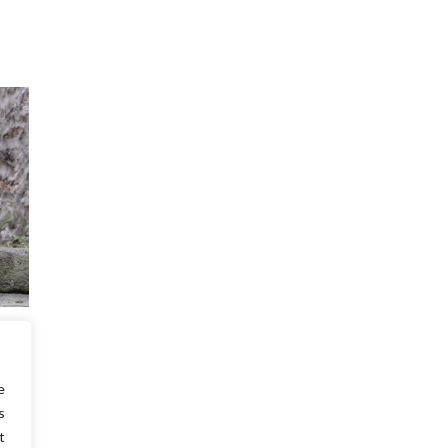
puis
 mode
e
s
t