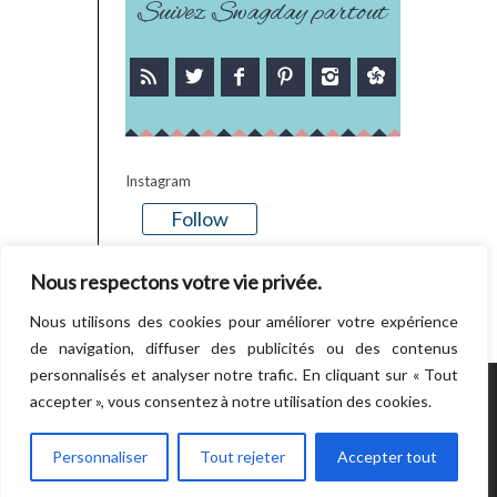
Suivez Swagday partout
Instagram
Follow
There is no media in this feed
Nous respectons votre vie privée.
Nous utilisons des cookies pour améliorer votre expérience
de navigation, diffuser des publicités ou des contenus
personnalisés et analyser notre trafic. En cliquant sur « Tout
accepter », vous consentez à notre utilisation des cookies.
POWERED BY WORDPRESS.
CREATED BY
THEMESINDEP
Personnaliser
Tout rejeter
Accepter tout
RETOUR EN HAUT