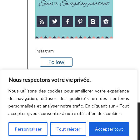
Suivez Swagday partout
Instagram
Follow
There is no media in this feed
Nous respectons votre vie privée.
Nous utilisons des cookies pour améliorer votre expérience
de navigation, diffuser des publicités ou des contenus
personnalisés et analyser notre trafic. En cliquant sur « Tout
accepter », vous consentez à notre utilisation des cookies.
POWERED BY WORDPRESS.
CREATED BY
THEMESINDEP
Personnaliser
Tout rejeter
Accepter tout
RETOUR EN HAUT