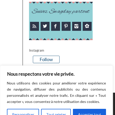
Suivez Swagday partout
Instagram
Follow
There is no media in this feed
Nous respectons votre vie privée.
Nous utilisons des cookies pour améliorer votre expérience
de navigation, diffuser des publicités ou des contenus
personnalisés et analyser notre trafic. En cliquant sur « Tout
accepter », vous consentez à notre utilisation des cookies.
POWERED BY WORDPRESS.
CREATED BY
THEMESINDEP
Personnaliser
Tout rejeter
Accepter tout
RETOUR EN HAUT