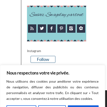
Suivez Swagday partout
Instagram
Follow
There is no media in this feed
Nous respectons votre vie privée.
Nous utilisons des cookies pour améliorer votre expérience
de navigation, diffuser des publicités ou des contenus
personnalisés et analyser notre trafic. En cliquant sur « Tout
accepter », vous consentez à notre utilisation des cookies.
POWERED BY WORDPRESS.
CREATED BY
THEMESINDEP