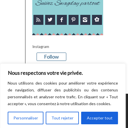
Suivez Swagday partout
Instagram
Follow
There is no media in this feed
Nous respectons votre vie privée.
Nous utilisons des cookies pour améliorer votre expérience
de navigation, diffuser des publicités ou des contenus
personnalisés et analyser notre trafic. En cliquant sur « Tout
accepter », vous consentez à notre utilisation des cookies.
POWERED BY WORDPRESS.
CREATED BY
THEMESINDEP
Personnaliser
Tout rejeter
Accepter tout
RETOUR EN HAUT