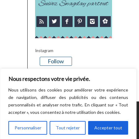
Suivez Swagday partout
Instagram
Follow
There is no media in this feed
Nous respectons votre vie privée.
Nous utilisons des cookies pour améliorer votre expérience
de navigation, diffuser des publicités ou des contenus
personnalisés et analyser notre trafic. En cliquant sur « Tout
accepter », vous consentez à notre utilisation des cookies.
POWERED BY WORDPRESS.
CREATED BY
THEMESINDEP
Personnaliser
Tout rejeter
Accepter tout
RETOUR EN HAUT