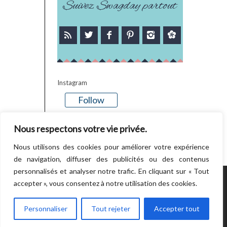
Suivez Swagday partout
Instagram
Follow
There is no media in this feed
Nous respectons votre vie privée.
Nous utilisons des cookies pour améliorer votre expérience
de navigation, diffuser des publicités ou des contenus
personnalisés et analyser notre trafic. En cliquant sur « Tout
accepter », vous consentez à notre utilisation des cookies.
POWERED BY WORDPRESS.
CREATED BY
THEMESINDEP
Personnaliser
Tout rejeter
Accepter tout
RETOUR EN HAUT