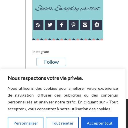
Suivez Swagday partout
Instagram
Follow
There is no media in this feed
Nous respectons votre vie privée.
Nous utilisons des cookies pour améliorer votre expérience
de navigation, diffuser des publicités ou des contenus
personnalisés et analyser notre trafic. En cliquant sur « Tout
accepter », vous consentez à notre utilisation des cookies.
POWERED BY WORDPRESS.
CREATED BY
THEMESINDEP
Personnaliser
Tout rejeter
Accepter tout
RETOUR EN HAUT