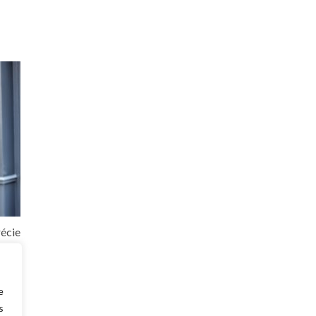
récie
eurs
 les
e
s