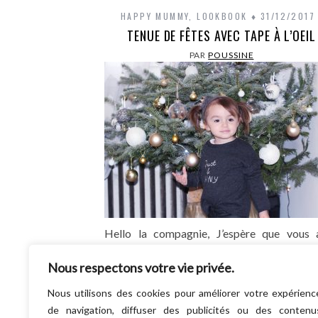
HAPPY MUMMY
,
LOOKBOOK
31/12/2017
TENUE DE FÊTES AVEC TAPE À L’OEIL
PAR
POUSSINE
Hello la compagnie, J’espère que vous a
bien. Un petit article spécial tenue de fête
Nous respectons votre vie privée.
Tape à l’Oeil spécial croquette Ahhh les fêt
fin d’année ! Chez nous,…
Nous utilisons des cookies pour améliorer votre expérienc
LIRE LA SUITE
de navigation, diffuser des publicités ou des contenu