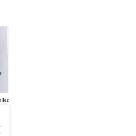
llez
 avec
es de
e
s