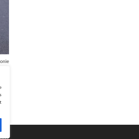
onie
 une
maine
e
s
t
NDEP