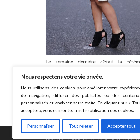
Le semaine dernière c’était la cérém
des Victoires de la beauté. J’avais
Nous respectons votre vie privée.
accréditation et ça, c’était cool ! Mais la se
dernière c’était surtout…
Nous utilisons des cookies pour améliorer votre expérienc
LIRE LA SUITE
de navigation, diffuser des publicités ou des contenu
personnalisés et analyser notre trafic. En cliquant sur « Tou
accepter », vous consentez à notre utilisation des cookies.
Personnaliser
Tout rejeter
Accepter tout
POWERED BY WORDPRESS.
CREATED BY THEMESI