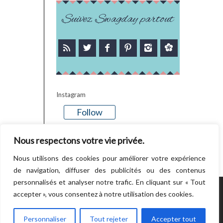
Suivez Swagday partout
Instagram
Follow
There is no media in this feed
Nous respectons votre vie privée.
Nous utilisons des cookies pour améliorer votre expérience
de navigation, diffuser des publicités ou des contenus
personnalisés et analyser notre trafic. En cliquant sur « Tout
accepter », vous consentez à notre utilisation des cookies.
POWERED BY WORDPRESS.
CREATED BY
THEMESINDEP
Personnaliser
Tout rejeter
Accepter tout
RETOUR EN HAUT