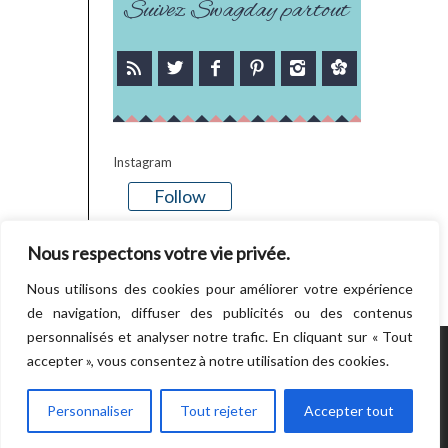
Suivez Swagday partout
Instagram
Follow
There is no media in this feed
Nous respectons votre vie privée.
Nous utilisons des cookies pour améliorer votre expérience
de navigation, diffuser des publicités ou des contenus
personnalisés et analyser notre trafic. En cliquant sur « Tout
accepter », vous consentez à notre utilisation des cookies.
POWERED BY WORDPRESS.
CREATED BY
THEMESINDEP
Personnaliser
Tout rejeter
Accepter tout
RETOUR EN HAUT