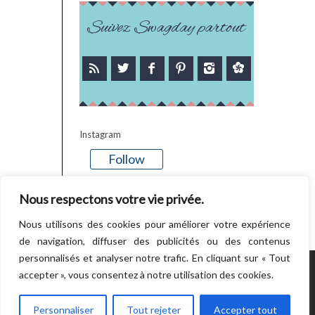
Suivez Swagday partout
Instagram
Follow
There is no media in this feed
Nous respectons votre vie privée.
Nous utilisons des cookies pour améliorer votre expérience
de navigation, diffuser des publicités ou des contenus
personnalisés et analyser notre trafic. En cliquant sur « Tout
accepter », vous consentez à notre utilisation des cookies.
POWERED BY WORDPRESS.
CREATED BY
THEMESINDEP
Personnaliser
Tout rejeter
Accepter tout
RETOUR EN HAUT