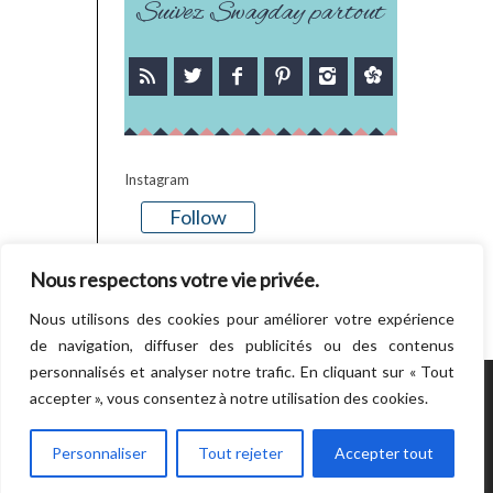
Suivez Swagday partout
Instagram
Follow
There is no media in this feed
Nous respectons votre vie privée.
Nous utilisons des cookies pour améliorer votre expérience
de navigation, diffuser des publicités ou des contenus
personnalisés et analyser notre trafic. En cliquant sur « Tout
accepter », vous consentez à notre utilisation des cookies.
POWERED BY WORDPRESS.
CREATED BY
THEMESINDEP
Personnaliser
Tout rejeter
Accepter tout
RETOUR EN HAUT