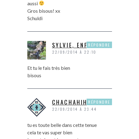
aussi
Gros bisous! xx
Schuldi
SYLVIE, ENFIN MOI
RÉPONDRE
22/09/2014 À 22:10
Et tu le fais très bien
bisous
CHACHAHIHI
RÉPONDRE
22/09/2014 À 23:44
tu es toute belle dans cette tenue
cela te vas super bien