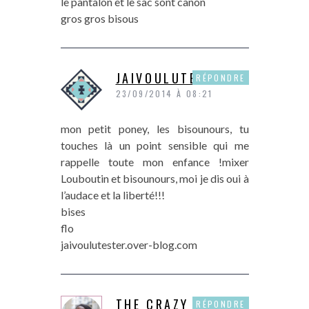
le pantalon et le sac sont canon
gros gros bisous
JAIVOULUTESTER
RÉPONDRE
23/09/2014 À 08:21
mon petit poney, les bisounours, tu
touches là un point sensible qui me
rappelle toute mon enfance !mixer
Louboutin et bisounours, moi je dis oui à
l’audace et la liberté!!!
bises
flo
jaivoulutester.over-blog.com
THE CRAZY
RÉPONDRE