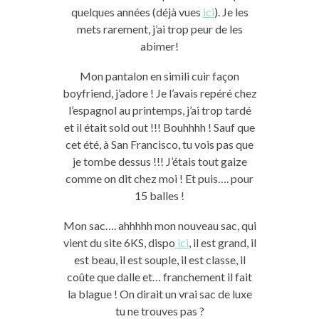
quelques années (déjà vues
ici
). Je les
mets rarement, j’ai trop peur de les
abimer!
Mon pantalon en simili cuir façon
boyfriend, j’adore ! Je l’avais repéré chez
l’espagnol au printemps, j’ai trop tardé
et il était sold out !!! Bouhhhh ! Sauf que
cet été, à San Francisco, tu vois pas que
je tombe dessus !!! J’étais tout gaize
comme on dit chez moi ! Et puis…. pour
15 balles !
Mon sac…. ahhhhh mon nouveau sac, qui
vient du site 6KS, dispo
ici
, il est grand, il
est beau, il est souple, il est classe, il
coûte que dalle et… franchement il fait
la blague ! On dirait un vrai sac de luxe
tu ne trouves pas ?