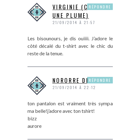
VIRGINIE (COMME
RÉPONDRE
UNE PLUME)
21/09/2014 À 21:57
Les bisounours, je dis ouiiii. J’adore le
côté décalé du t-shirt avec le chic du
reste de la tenue.
NORORRE DE P&P
RÉPONDRE
21/09/2014 À 22:12
ton pantalon est vraiment très sympa
ma belle!j’adore avec ton tshirt!
bizz
aurore