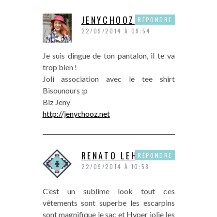
JENYCHOOZ
RÉPONDRE
22/09/2014 À 09:54
Je suis dingue de ton pantalon, il te va
trop bien !
Joli association avec le tee shirt
Bisounours :p
Biz Jeny
http://jenychooz.net
RENATO LEHMANN
RÉPONDRE
22/09/2014 À 10:58
C’est un sublime look tout ces
vêtements sont superbe les escarpins
sont magnifique le sac et Hyper jolie les