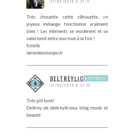
21/09/2014 À 21:11
Très chouette cette silhouette, ce
joyeux mélange fonctionne vraiment
bien ! Les éléments se modèrent et se
valorisent entre eux tout à la fois !
Estelle
lamodeestunjeu.fr
DELTREYLICIOUS
RÉPONDRE
21/09/2014 À 21:15
Très joli look!
Deltrey de deltreylicious blog mode et
beauté