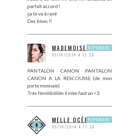
parfait accord !
ça te va à ravir
Des bises !!
MADEMOISELLEVI
RÉPONDRE
01/10/2014 À 12:28
PANTALON CANON PANTALON
CANON A LA RESCOUSSE (de mon
porte monnaie)
Très fémiiiiniiiiiin il m’en faut un <3
MELLE OCÉEAN
RÉPONDRE
05/10/2014 À 17:29