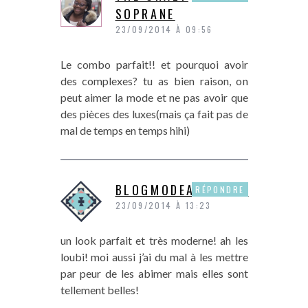
SOPRANE
23/09/2014 À 09:56
Le combo parfait!! et pourquoi avoir
des complexes? tu as bien raison, on
peut aimer la mode et ne pas avoir que
des pièces des luxes(mais ça fait pas de
mal de temps en temps hihi)
BLOGMODEANDSHOP
RÉPONDRE
23/09/2014 À 13:23
un look parfait et très moderne! ah les
loubi! moi aussi j’ai du mal à les mettre
par peur de les abimer mais elles sont
tellement belles!