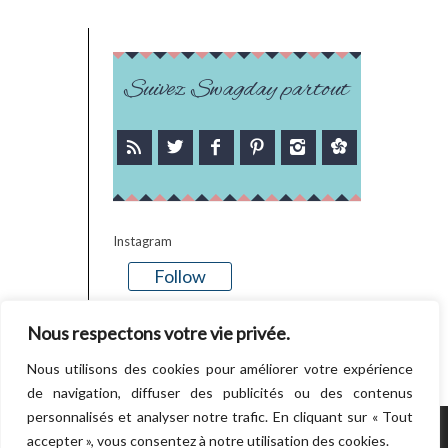
Suivez Swagday partout
Instagram
Follow
There is no media in this feed
Nous respectons votre vie privée.
Nous utilisons des cookies pour améliorer votre expérience
de navigation, diffuser des publicités ou des contenus
personnalisés et analyser notre trafic. En cliquant sur « Tout
accepter », vous consentez à notre utilisation des cookies.
POWERED BY WORDPRESS.
CREATED BY