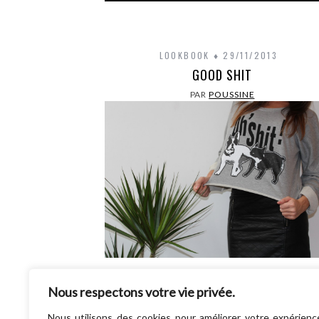
LOOKBOOK
29/11/2013
GOOD SHIT
PAR
POUSSINE
Et voilà … nous y sommes …. les shoo
d’intérieur sont de retour à mon plus g
Nous respectons votre vie privée.
regret ! Mais bon… perso, blogueuse n’est…
Nous utilisons des cookies pour améliorer votre expérienc