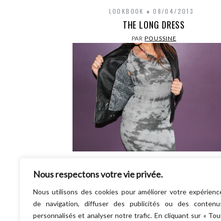
LOOKBOOK
08/04/2013
THE LONG DRESS
PAR
POUSSINE
Coucou toi ! Alors ? Au taquet pour ta nou
Nous respectons votre vie privée.
semaine ? Moi… pas du tout ! lol. Et toi,
week-end s’est bien…
Nous utilisons des cookies pour améliorer votre expérienc
LIRE LA SUITE
de navigation, diffuser des publicités ou des contenu
personnalisés et analyser notre trafic. En cliquant sur « Tou