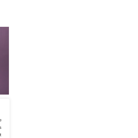
velle
 ton
e
s
t