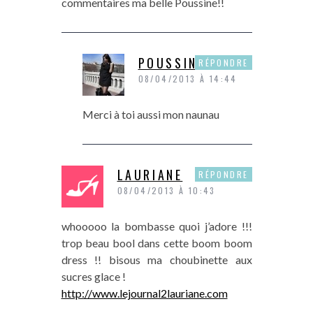
commentaires ma belle Poussine!!
POUSSINE
RÉPONDRE
08/04/2013 À 14:44
Merci à toi aussi mon naunau
LAURIANE
RÉPONDRE
08/04/2013 À 10:43
whooooo la bombasse quoi j’adore !!!
trop beau bool dans cette boom boom
dress !! bisous ma choubinette aux
sucres glace !
http://www.lejournal2lauriane.com