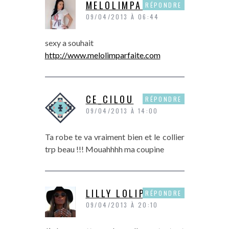
MELOLIMPARFAITE
RÉPONDRE
09/04/2013 À 06:44
sexy a souhait
http://www.melolimparfaite.com
CE_CILOU
RÉPONDRE
09/04/2013 À 14:00
Ta robe te va vraiment bien et le collier
trp beau !!! Mouahhhh ma coupine
LILLY LOLIPOPS
RÉPONDRE
09/04/2013 À 20:10