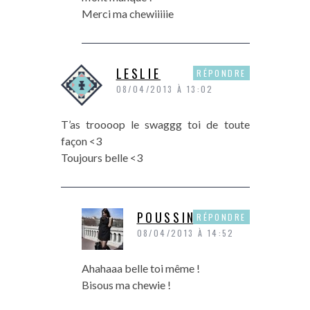
Merci ma chewiiiiie
LESLIE
RÉPONDRE
08/04/2013 À 13:02
T’as troooop le swaggg toi de toute
façon <3
Toujours belle <3
POUSSINE
RÉPONDRE
08/04/2013 À 14:52
Ahahaaa belle toi même !
Bisous ma chewie !