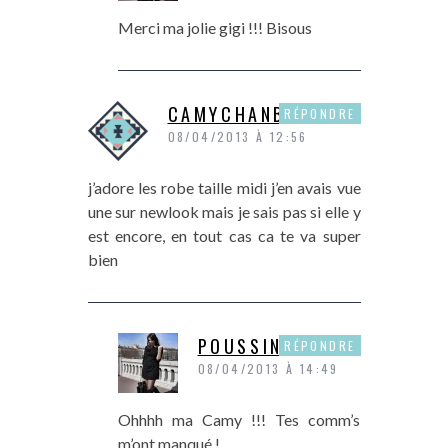
Merci ma jolie gigi !!! Bisous
CAMYCHANBLOG
RÉPONDRE
08/04/2013 À 12:56
j’adore les robe taille midi j’en avais vue
une sur newlook mais je sais pas si elle y
est encore, en tout cas ca te va super
bien
POUSSINE
RÉPONDRE
08/04/2013 À 14:49
Ohhhh ma Camy !!! Tes comm’s
m’ont manqué !