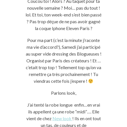
Coucou toi ! Alors ? Au taquet pour ta
nouvelle semaine ? Moi… pas du tout !
lol. Et toi, ton week-end s’est bien passé
? Pas trop déçue de ne pas avoir gagné
la coque Iphone Eleven Paris ?
Pour ma part (c’est la minute j’raconte
ma vie d’accord?), Samedi j’ai participé
au super vide dressing des Blogueuses !
Organisé par Paris des créateurs ! Et …
c’etait trop top ! Tellement top qu’on va
remettre ça très prochainement ! Tu
viendras cette fois j’espere !
Parlons look,
J’ai tenté la robe longue enfin…en vrai
ils appellent ça une robe “midi”…. Elle
vient de chez
New look
! Ils en ont tout
un tas, de couleurs et de