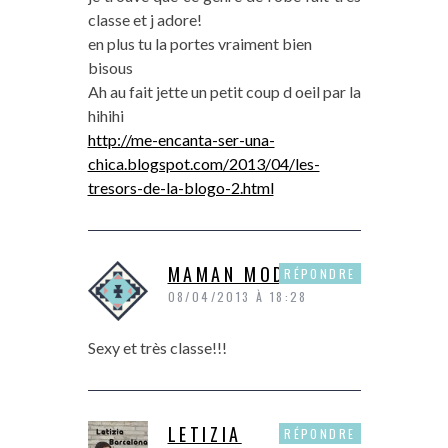
classe et j adore!
en plus tu la portes vraiment bien
bisous
Ah au fait jette un petit coup d oeil par la
hihihi
http://me-encanta-ser-una-
chica.blogspot.com/2013/04/les-
tresors-de-la-blogo-2.html
MAMAN MODEUSE
RÉPONDRE
08/04/2013 À 18:28
Sexy et très classe!!!
LETIZIA
RÉPONDRE