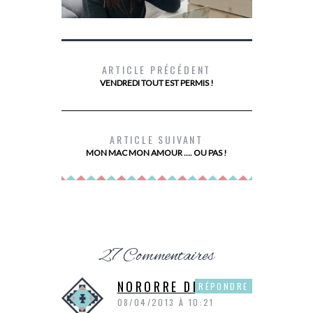
ARTICLE PRÉCÉDENT
VENDREDI TOUT EST PERMIS !
DEVENIR PROPRIÉTAIRE AVEC PRIMMÉA
MES
ARTICLE SUIVANT
MON MAC MON AMOUR …. OU PAS !
27 Commentaires
NORORRE DE P&P
RÉPONDRE
08/04/2013 À 10:21