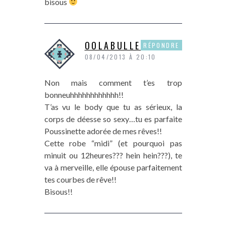
bisous
OOLABULLEOO
RÉPONDRE
08/04/2013 À 20:10
Non mais comment t’es trop
bonneuhhhhhhhhhhhh!!
T’as vu le body que tu as sérieux, la
corps de déesse so sexy…tu es parfaite
Poussinette adorée de mes rêves!!
Cette robe “midi” (et pourquoi pas
minuit ou 12heures??? hein hein???), te
va à merveille, elle épouse parfaitement
tes courbes de rêve!!
Bisous!!