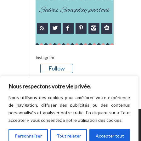
Suivez Swagday partout
Instagram
Follow
There is no media in this feed
Nous respectons votre vie privée.
Nous utilisons des cookies pour améliorer votre expérience
de navigation, diffuser des publicités ou des contenus
personnalisés et analyser notre trafic. En cliquant sur « Tout
accepter », vous consentez à notre utilisation des cookies.
POWERED BY WORDPRESS.
CREATED BY
THEMESINDEP
Personnaliser
Tout rejeter
Accepter tout
RETOUR EN HAUT