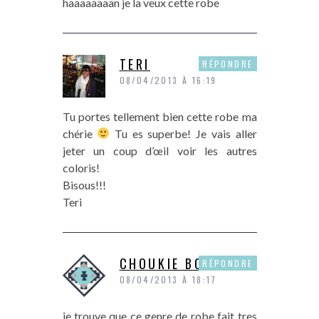
haaaaaaaan je la veux cette robe
TERI
RÉPONDRE
08/04/2013 À 16:19
Tu portes tellement bien cette robe ma
chérie
Tu es superbe! Je vais aller
jeter un coup d’œil voir les autres
coloris!
Bisous!!!
Teri
CHOUKIE BONBON
RÉPONDRE
08/04/2013 À 18:17
je trouve que ce genre de robe fait tres