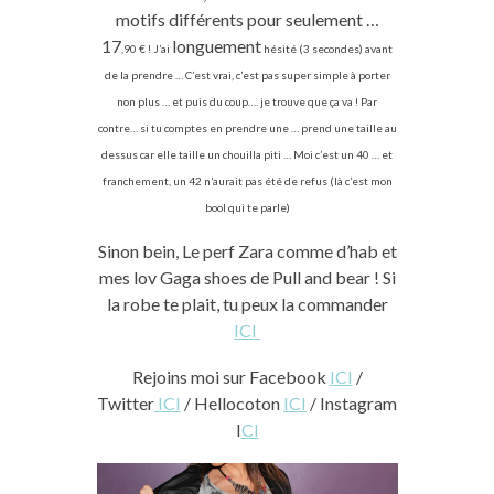
motifs différents pour seulement …
17
longuement
,90 € ! J’ai
hésité (3 secondes) avant
de la prendre … C’est vrai, c’est pas super simple à porter
non plus … et puis du coup…. je trouve que ça va ! Par
contre… si tu comptes en prendre une … prend une taille au
dessus car elle taille un chouilla piti … Moi c’est un 40 … et
franchement, un 42 n’aurait pas
été
de refus (là c’est mon
bool qui te parle)
Sinon bein, Le perf Zara comme d’hab et
mes lov Gaga shoes de Pull and bear ! Si
la robe te plait, tu peux la commander
ICI
Rejoins moi sur Facebook
ICI
/
Twitter
ICI
/ Hellocoton
ICI
/ Instagram
I
CI