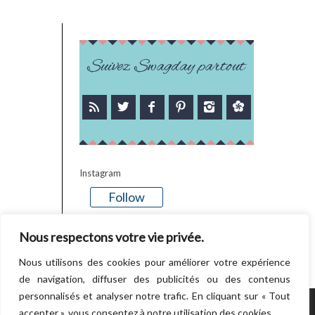
Suivez Swagday partout
Instagram
Follow
There is no media in this feed
Nous respectons votre vie privée.
Nous utilisons des cookies pour améliorer votre expérience
de navigation, diffuser des publicités ou des contenus
personnalisés et analyser notre trafic. En cliquant sur « Tout
accepter », vous consentez à notre utilisation des cookies.