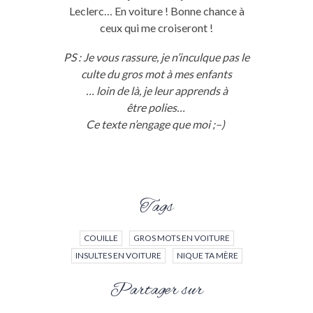
Leclerc…
En voiture !
Bonne chance à
ceux qui me croiseront !
PS :
Je
vous rassure,
je
n’inculque pas le
culte du gros mot à mes enfants
…
loin
de là,
je
leur apprends à
être polies…
Ce texte n’engage que moi ;
–
)
Tags
COUILLE
GROS MOTS EN VOITURE
INSULTES EN VOITURE
NIQUE TA MÈRE
Partager sur