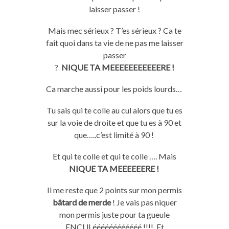
laisser passer !
Mais
mec
sérieux ?
T’es sérieux ?
Ca te
fait quoi dans ta vie de ne pas me laisser
passer
?
NIQUE
TA
MEEEEEEEEEEERE
!
Ca marche aussi pour les poids lourds…
Tu
sais
qui
te
colle
au
cul
alors
que
tu
es
sur la voie de droite et
que
tu
es à 90 et
que…..
c’est limité à 90 !
Et
qui
te
colle
et
qui
te
colle
….
Mais
NIQUE TA
MEEEEEERE
!
Il me reste que 2 points sur mon permis
bâtard de
merde
!
Je vais pas niquer
mon permis juste pour ta gueule
ENCULéééééééééééé !!!! Et