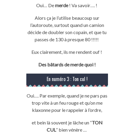
Oui…
De
merde
!
Va savoir….
!
Alors ça je l’utilise beaucoup sur
l’autoroute, surtout quand un camion
décide de doubler son
copain
, et que tu
passes de 130 à presque 80 !!!!!
Eux clairement, ils me rendent
ouf
!
Des bâtards de
merde
quoi !
En numéro 3 :
Ton
cul
!
Oui….
Par
exemple, quand
je
ne pars pas
trop vite à un feu rouge et qu’on me
klaxonne pour le rappeler à l’ordre,
et
bein
là souvent
je
lâche un “
TON
CUL
” bien vénère …