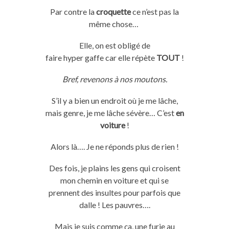
Par contre la
croquette
ce n’est pas la
même chose…
Elle, on est obligé de
faire
hyper
gaffe
car elle répète
TOUT
!
Bref, revenons à nos moutons.
S’il y a bien un endroit où
je
me
lâche
,
mais genre,
je
me
lâche
sévère…
C’est
en
voiture
!
Alors là….
Je ne réponds plus de rien !
Des fois, je plains les gens qui croisent
mon chemin en voiture et qui se
prennent des insultes pour parfois que
dalle !
Les pauvres….
Mais
je
suis comme ça, une furie au