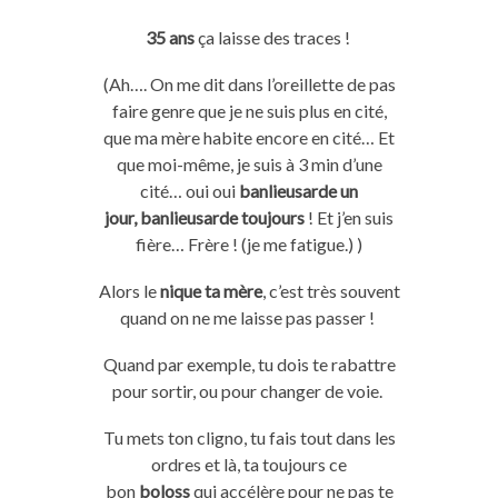
35 ans
ça laisse des traces !
(
Ah….
On me dit dans l’oreillette de pas
faire genre que je ne suis plus en cité,
que ma mère habite encore en cité…
Et
que moi-même, je suis à 3 min d’une
cité…
oui
oui
banlieusarde
un
jour,
banlieusarde
toujours
!
Et j’en suis
fière…
Frère !
(
je
me fatigue.
)
)
Alors
le
nique
ta mère
, c’est très souvent
quand on ne me laisse pas passer !
Quand
par exemple
,
tu
dois te rabattre
pour sortir, ou pour changer de voie.
Tu
mets ton
cligno
,
tu
fais tout dans les
ordres et là, ta toujours ce
bon
boloss
qui accélère pour ne pas te