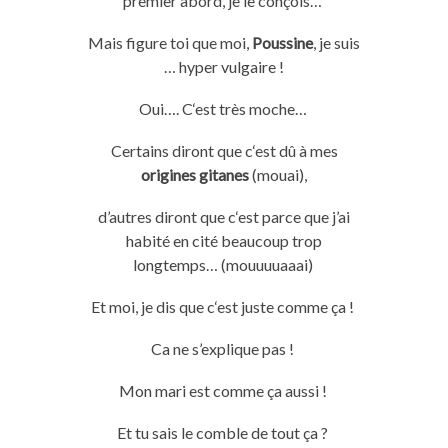
premier abord, je le conçois…
Mais figure toi que moi,
Poussine
, je suis
…
hyper
vulgaire !
Oui….
C
‘est très
moche
…
Certains
diront
que
c
‘est dû à mes
origines gitanes
(
mouai
),
d’autres
diront
que
c
‘est
parce
que
j’ai
habité en cité beaucoup trop
longtemps…
(
mouuuuaaai
)
Et moi, je
dis
que
c
‘est juste
comme ça
!
Ca ne s’explique pas !
Mon mari est comme ça aussi !
Et tu sais le comble de tout ça ?