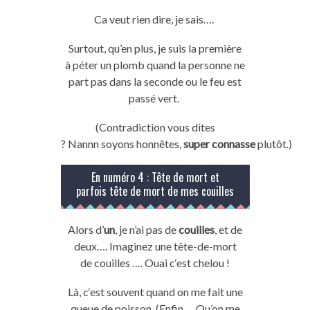
Ca veut rien dire,
je
sais….
Surtout, qu’en plus,
je
suis la première
à
péter
un plomb quand la personne ne
part pas dans la seconde ou le feu est
passé vert.
(
Contradiction
vous dites
?
Nannn
soyons
honnêtes,
super
connasse
plutôt.)
En numéro 4 :
Tête
de
mort
et
parfois
tête
de
mort
de mes
couilles
Alors d’
un
, je n’ai pas de
couilles
, et de
deux….
Imaginez une tête-de-mort
de
couilles
….
Ouai
c
‘est
chelou
!
Là,
c
‘est souvent
quand
on
me fait une
queue de poisson,
(Enfin….
Qu’on me