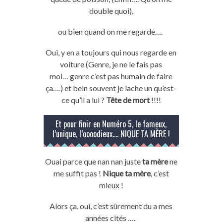
double quoi)
,
ou bien
quand
on
me regarde….
Oui, y en a toujours qui nous regarde en
voiture
(Genre, je ne
le
fais pas
moi…
genre
c’est pas humain de faire
ça….)
et
bein
souvent je
lache
un qu’est-
ce
qu’il a lui ?
Tête de mort
!!!!
Et pour finir en Numéro 5, le fameux,
l’unique, l’
oooodieux
….
NIQUE
TA
MÈRE
!
Ouai
parce que
nan
nan
juste
ta
mère
ne
me suffit pas !
Nique
ta
mère
, c’est
mieux !
Alors ça, oui, c’est sûrement du a mes
années cités ….