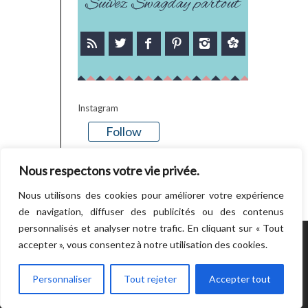
Suivez Swagday partout
Instagram
Follow
There is no media in this feed
Nous respectons votre vie privée.
Nous utilisons des cookies pour améliorer votre expérience
de navigation, diffuser des publicités ou des contenus
personnalisés et analyser notre trafic. En cliquant sur « Tout
accepter », vous consentez à notre utilisation des cookies.
POWERED BY WORDPRESS.
CREATED BY
THEMESINDEP
Personnaliser
Tout rejeter
Accepter tout
RETOUR EN HAUT