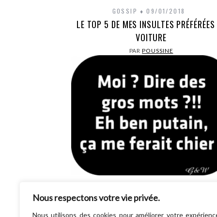
GOSSIP
09/01/2018
LE TOP 5 DE MES INSULTES PRÉFÉRÉES
VOITURE
PAR
POUSSINE
Hello la compagnie, Alors, avant de contin
Nous respectons votre vie privée.
lire cet article, je veux juste m’assurer que 
bien plus de 16 ans et que…
Nous utilisons des cookies pour améliorer votre expérienc