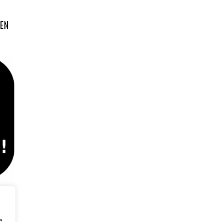
 EN
uer à
tu as
e