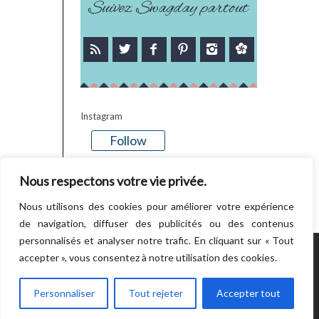
Suivez Swagday partout
Instagram
Follow
There is no media in this feed
Nous respectons votre vie privée.
Nous utilisons des cookies pour améliorer votre expérience
de navigation, diffuser des publicités ou des contenus
personnalisés et analyser notre trafic. En cliquant sur « Tout
accepter », vous consentez à notre utilisation des cookies.
POWERED BY WORDPRESS.
CREATED BY
THEMESINDEP
Personnaliser
Tout rejeter
Accepter tout
RETOUR EN HAUT