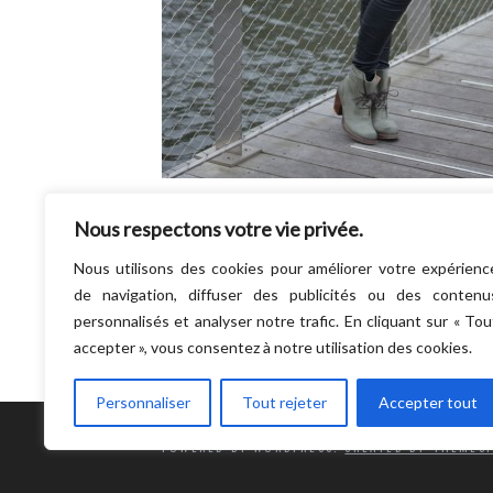
Hello la compagnie ! J’ai retrouvé ma >>Pa
Nous respectons votre vie privée.
Maroussia<< pour un super shooting photo 
jour là, on avait prévu de shooter au moins…
Nous utilisons des cookies pour améliorer votre expérienc
LIRE LA SUITE
de navigation, diffuser des publicités ou des contenu
personnalisés et analyser notre trafic. En cliquant sur « Tou
accepter », vous consentez à notre utilisation des cookies.
Personnaliser
Tout rejeter
Accepter tout
POWERED BY WORDPRESS.
CREATED BY THEMESI