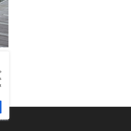
uline
! Ce
e
s
t
NDEP