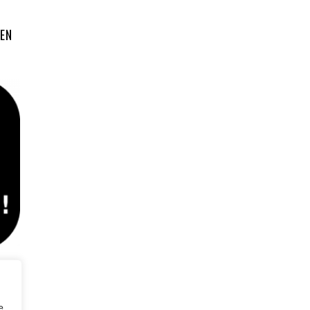
 EN
uer à
tu as
e