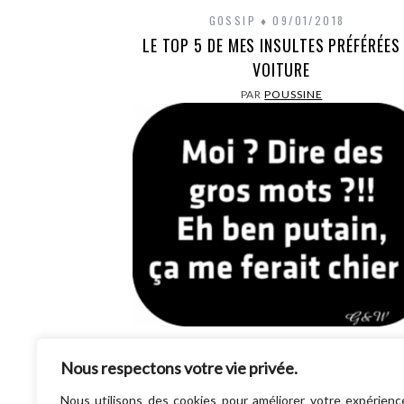
GOSSIP
09/01/2018
LE TOP 5 DE MES INSULTES PRÉFÉRÉES
VOITURE
PAR
POUSSINE
Hello la compagnie, Alors, avant de contin
Nous respectons votre vie privée.
lire cet article, je veux juste m’assurer que 
bien plus de 16 ans et que…
Nous utilisons des cookies pour améliorer votre expérienc