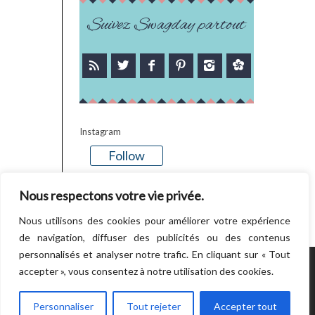
Suivez Swagday partout
Instagram
Follow
There is no media in this feed
Nous respectons votre vie privée.
Nous utilisons des cookies pour améliorer votre expérience
de navigation, diffuser des publicités ou des contenus
personnalisés et analyser notre trafic. En cliquant sur « Tout
accepter », vous consentez à notre utilisation des cookies.
POWERED BY WORDPRESS.
CREATED BY
THEMESINDEP
Personnaliser
Tout rejeter
Accepter tout
RETOUR EN HAUT