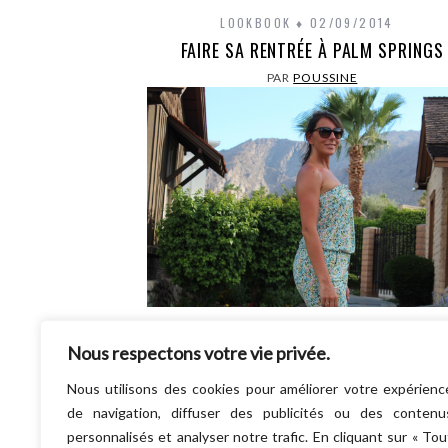
LOOKBOOK
02/09/2014
FAIRE SA RENTRÉE À PALM SPRINGS
PAR
POUSSINE
L’heure de la rentrée vient de sonner ! C
Nous respectons votre vie privée.
reparti pour une année de dur labeur, ave
toile de fond notre train train…
Nous utilisons des cookies pour améliorer votre expérienc
LIRE LA SUITE
de navigation, diffuser des publicités ou des contenu
personnalisés et analyser notre trafic. En cliquant sur « Tou