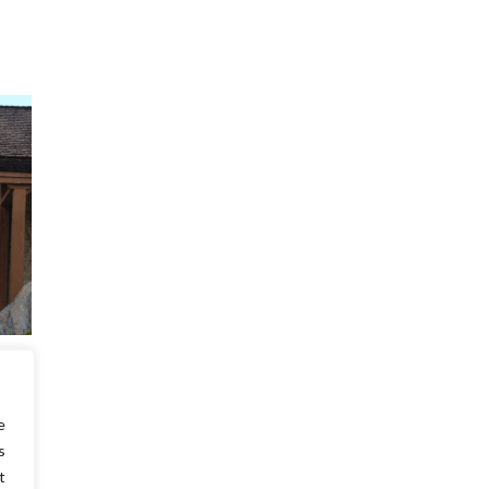
’est
c en
e
s
t