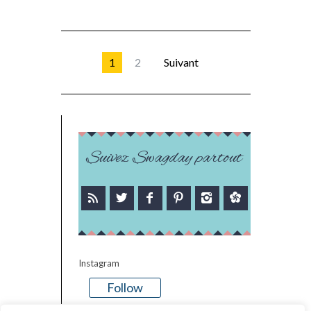
1
2
Suivant
Suivez Swagday partout
Instagram
Follow
There is no media in this feed