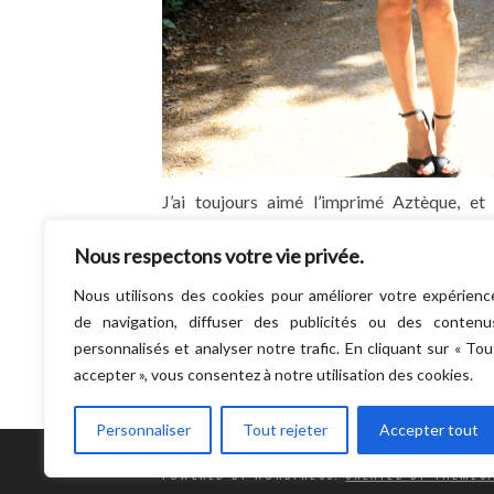
J’ai toujours aimé l’imprimé Aztèque, et 
merci, ces deux dernières années on en 
Nous respectons votre vie privée.
fleurir un peu partout ! Cette jolie petite
vient tout…
Nous utilisons des cookies pour améliorer votre expérienc
LIRE LA SUITE
de navigation, diffuser des publicités ou des contenu
personnalisés et analyser notre trafic. En cliquant sur « Tou
accepter », vous consentez à notre utilisation des cookies.
Personnaliser
Tout rejeter
Accepter tout
POWERED BY WORDPRESS.
CREATED BY THEMESI