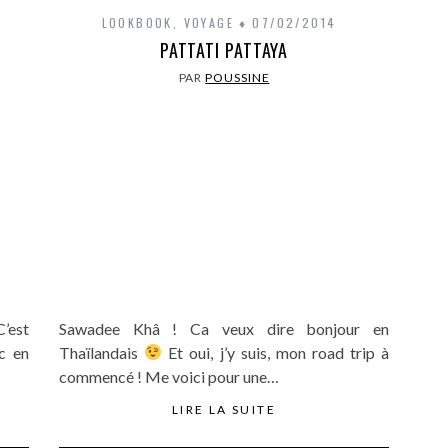
LOOKBOOK
,
VOYAGE
07/02/2014
PATTATI PATTAYA
PAR
POUSSINE
’est
Sawadee Khâ ! Ca veux dire bonjour en
c en
Thaïlandais
Et oui, j’y suis, mon road trip à
commencé ! Me voici pour une…
LIRE LA SUITE