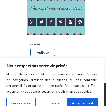
Suivez Swagday partout
Instagram
Follow
There is no media in this feed
Nous respectons votre vie privée.
Nous utilisons des cookies pour améliorer votre expérience
de navigation, diffuser des publicités ou des contenus
personnalisés et analyser notre trafic. En cliquant sur « Tout
accepter », vous consentez à notre utilisation des cookies.
POWERED BY WORDPRESS.
CREATED BY
THEMESINDEP
Personnaliser
Tout rejeter
Accepter tout
RETOUR EN HAUT