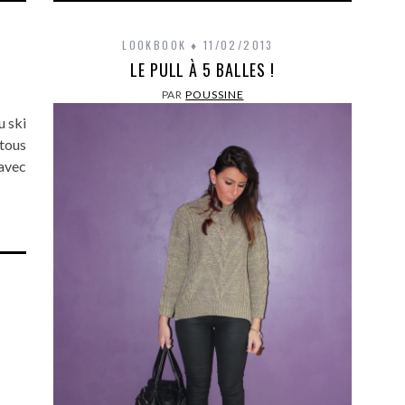
LOOKBOOK
11/02/2013
LE PULL À 5 BALLES !
PAR
POUSSINE
u ski
tous
avec