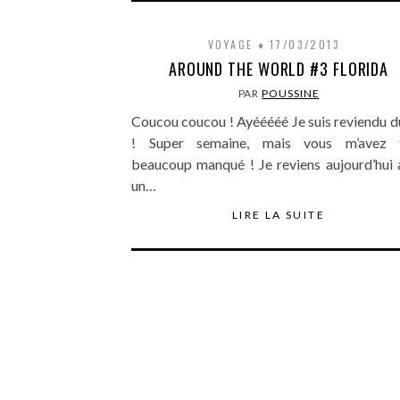
VOYAGE
17/03/2013
AROUND THE WORLD #3 FLORIDA
PAR
POUSSINE
Coucou coucou ! Ayééééé Je suis reviendu d
! Super semaine, mais vous m’avez 
beaucoup manqué ! Je reviens aujourd’hui 
un…
LIRE LA SUITE