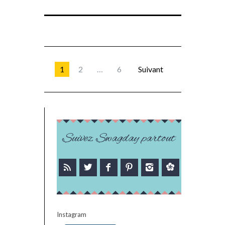
1
2
…
6
Suivant
Suivez Swagday partout
Instagram